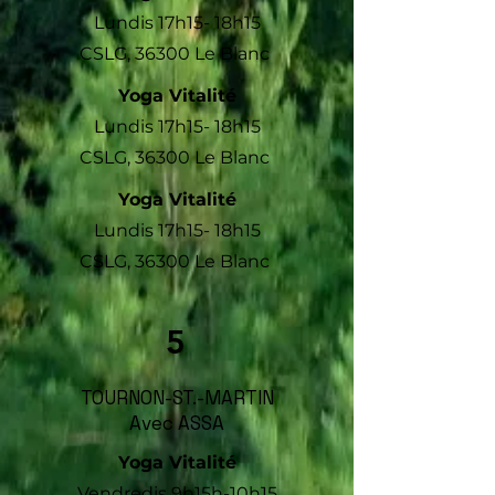
Lundis 17h15- 18h15
CSLG,
36300 Le Blanc
Yoga V
italité
Lundis 17h15- 18h15
CSLG,
36300 Le Blanc
Yoga V
italité
Lundis 17h15- 18h15
CSLG,
36300 Le Blanc
5
TOURNON-ST.-MARTIN
Avec ASSA
Yoga Vitalité
Vendredis 9h15h-10h15