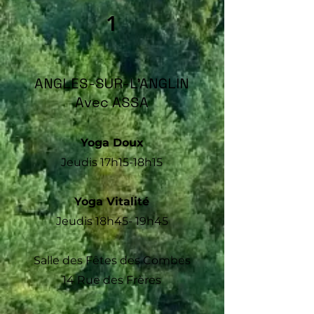
1
ANGLES-SUR-L’ANGLIN
Avec ASSA
Yoga Doux
Jeudis 17h15-18h15
Yoga Vitalité
Jeudis 18h45- 19h45
Salle des Fêtes des Combes
14 Rue des Frères