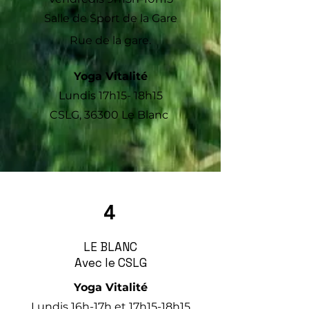
Salle de Sport de la Gare
Rue de la gare.
Yoga V
italité
Lundis 17h15- 18h15
CSLG,
36300 Le Blanc
4
LE BLANC
Avec le CSLG
Yoga Vitalité
Lundis 16h-17h et 17h15-18h15