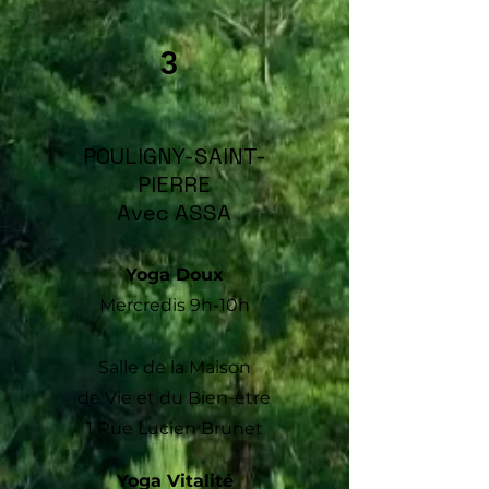
3
POULIGNY-SAINT-
PIERRE
Avec ASSA
Yoga Doux
Mercre
dis
9h-10h
Salle de la Maison
de Vie et du Bien-être
1 Rue Lucien Brunet
Yoga V
italité