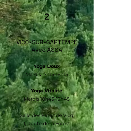
2
VICQ-SUR-GARTEMPE
Avec ASSA
Yoga Doux
Mardis 17h15-18h15
Yoga Vitalité
Ma
rdis 18h45-19h45
Salle des Fêtes de Vicq
1, Route de la Forest